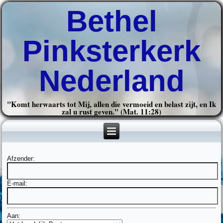
Bethel
Pinksterkerk
Nederland
"Komt herwaarts tot Mij, allen die vermoeid en belast zijt, en Ik
zal u rust geven." (Mat. 11:28)
Afzender:
E-mail:
Aan: